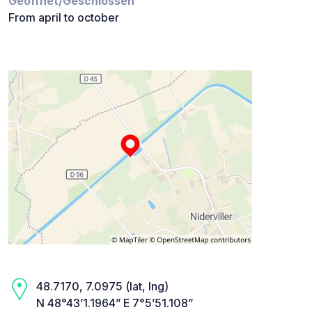
Geöffnet/Geschlossen
From april to october
48.7170, 7.0975 (lat, lng)
N 48°43’1.1964” E 7°5’51.108”