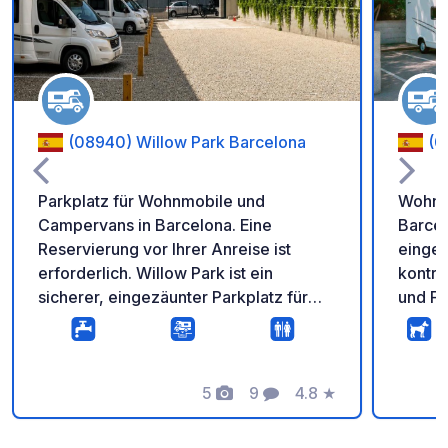
(08940) Willow Park Barcelona
(0
Parkplatz für Wohnmobile und
Wohnmo
Campervans in Barcelona. Eine
Barcelona Sicherer,
Reservierung vor Ihrer Anreise ist
eingez
erforderlich. Willow Park ist ein
kontro
sicherer, eingezäunter Parkplatz für
und Fu
Reisende mit Wohnmobilen und
der Au
Campervans, die einen ruhigen Ort
1 Gehm
zum Parken, Ausruhen und bequemen
entfer
Besuch Barcelonas suchen. Wir
5
9
4.8
★
die wi
Fotos
Kommentare
Bewertung
befinden uns in einer sehr gut
Barcel
angebundenen Lage, mit schnellem
oder d