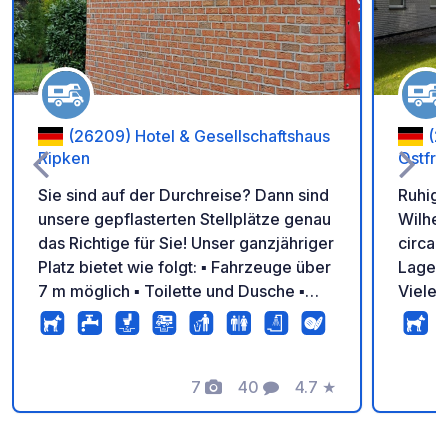
(26209) Hotel & Gesellschaftshaus
(2
Ripken
Ostfri
Sie sind auf der Durchreise? Dann sind
Ruhige
unsere gepflasterten Stellplätze genau
Wilhel
das Richtige für Sie! Unser ganzjähriger
circa 
Platz bietet wie folgt: ▪ Fahrzeuge über
Lage i
7 m möglich ▪ Toilette und Dusche ▪
Viele 
Strom ▪ Entsorgungseinrichtung ▪
Skater
Entsorgung mit Bodeneinlass ▪
Direkt
Entsorgung Chemietoilette ▪
20€/St
Frischwasser ▪ Brötchenservice ▪
7
40
4.7
★
Aussen
Fotos
Kommentare
Bewertung
Frühstücksangebot (nur mit
Schuhe
Reservierung) ▪ Gaststätte / Restaurant
Traini