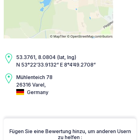
53.3761, 8.0804 (lat, lng)
N 53°22’33.9132” E 8°4’49.2708”
Mühlenteich 78
26316 Varel,
Germany
Fügen Sie eine Bewertung hinzu, um anderen Usern
zu helfen :