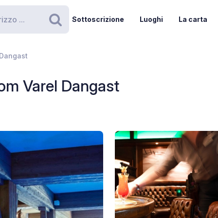
Sottoscrizione
Luoghi
La carta
Ricerca
 Dangast
om Varel Dangast