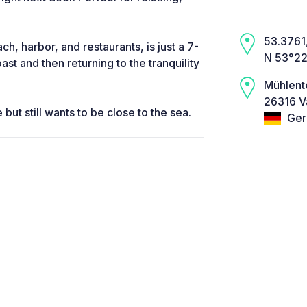
53.3761,
h, harbor, and restaurants, is just a 7-
N 53°22
ast and then returning to the tranquility
Mühlent
26316 V
but still wants to be close to the sea.
Ger