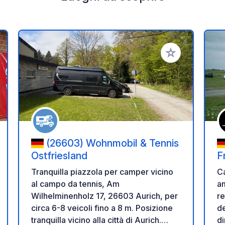
i ai tuoi preferiti
Aggiungi ai tuoi p
(26603) Wohnmobil & Tennis
Ostfriesland
F
Tranquilla piazzola per camper vicino
Ca
al campo da tennis, Am
am
Wilhelminenholz 17, 26603 Aurich, per
re
circa 6-8 veicoli fino a 8 m. Posizione
del
tranquilla vicino alla città di Aurich.
di