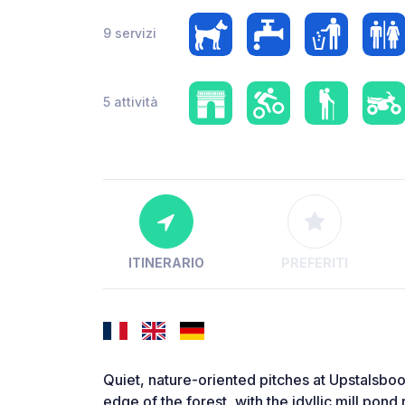
9 servizi
5 attività
ITINERARIO
PREFERITI
Quiet, nature-oriented pitches at Upstalsboo
edge of the forest, with the idyllic mill pond 