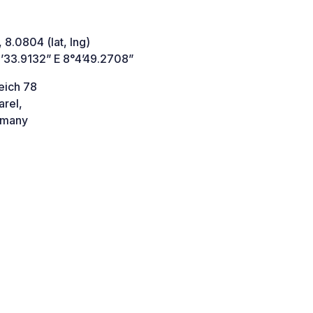
 8.0804 (lat, lng)
’33.9132” E 8°4’49.2708”
eich 78
arel,
many