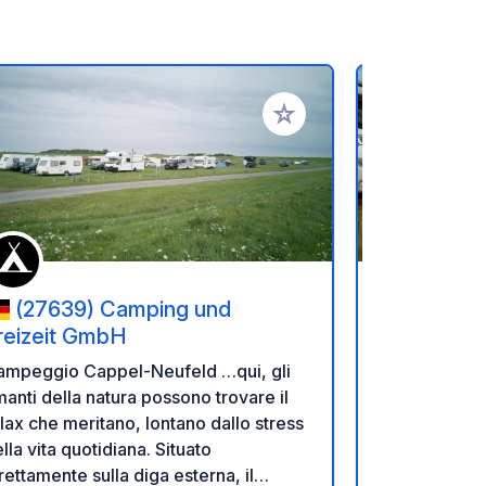
referiti
Aggiungi ai tuoi preferiti
(27639) Camping und
(26871
reizeit GmbH
Lind
mpeggio Cappel-Neufeld …qui, gli
Scoprite il 
anti della natura possono trovare il
direttamente 
lax che meritano, lontano dallo stress
paludosa di 
la vita quotidiana. Situato
in posizione central
rettamente sulla diga esterna, il
semplice ma 