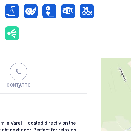
CONTATTO
m in Varel – located directly on the
right next door. Perfect for relaxing,