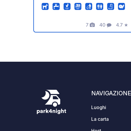
Servizi igienici e doccia ▪ Elettricità ▪
Impianto di smaltimento rifiuti ▪
Smaltimento rifiuti a livello del suolo ▪
7
40
4.7
★
Smaltimento WC chimico ▪ Acqua
Foto
Commenti
Valuta
fresca ▪ Servizio panini ▪ Colazione
(prenotazione obbligatoria) ▪ Ristorante
/ Birreria all'aperto ▪ Parco giochi /
Bambini benvenuti ▪ Wi-Fi (hotspot) ▪
Posizione tranquilla ▪ Accesso rapido
alle autostrade A28 e A29 ▪ Lavatrice e
asciugatrice a gettoni Non prenotiamo
le piazzole nel nostro campeggio.
NAVIGAZION
Luoghi
La carta
Host