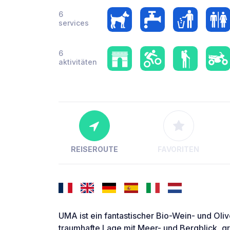
6
services
6
aktivitäten
REISEROUTE
FAVORITEN
UMA ist ein fantastischer Bio-Wein- und Ol
traumhafte Lage mit Meer- und Bergblick, gr