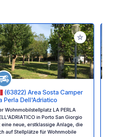
en hinzufügen
Zu Ihren Favoriten hinzufü
(63822) Area Sosta Camper
(63900
a Perla Dell'Adriatico
Ein Wohnmob
er Wohnmobilstellplatz LA PERLA
mit direkte
ELL'ADRIATICO in Porto San Giorgio
ausgestattet
t eine neue, erstklassige Anlage, die
Dienstleistu
ch auf Stellplätze für Wohnmobile