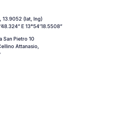
 13.9052 (lat, lng)
’48.324” E 13°54’18.5508”
 San Pietro 10
llino Attanasio,
y