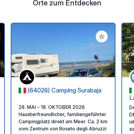
Orte zum Entdecken
en Favoriten hinzufügen
Zu Ihren Favorit
(64026) Camping Surabaja
L
28. MAI – 18. OKTOBER 2026
D
Haustierfreundlicher, familiengeführter
D
Campingplatz direkt am Meer. Ca. 2 km
is
vom Zentrum von Roseto degli Abruzzi
si