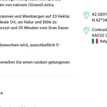
n von nativem Olivenöl extra.
42.5801,
enbäumen und Weinbergen auf 33 Hektar
N 42°34
eale Ort, um Natur und Stille zu
Abruzzi und 35 Minuten vom Gran Sasso
Contrada
64032 Ce
Ital
 beworben wird, ausschließlich 5-
 genießen Sie einen rundum gelungenen
re