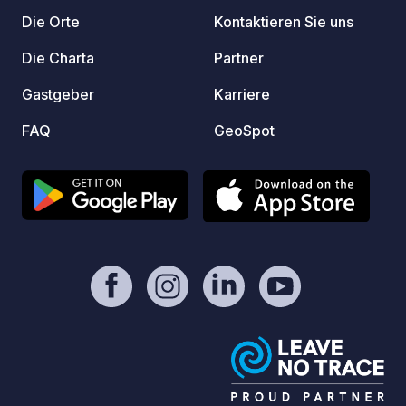
befind
Die Orte
Kontaktieren Sie uns
Entfer
den St
Die Charta
Partner
sichtb
Gastgeber
Karriere
Autoba
Abruzz
FAQ
GeoSpot
Kreisv
nehmen
Polo-U
und fo
etwa 4
Ihrer 
Strand
Oase, 
etwa 1
vor de
Makars
Ende d