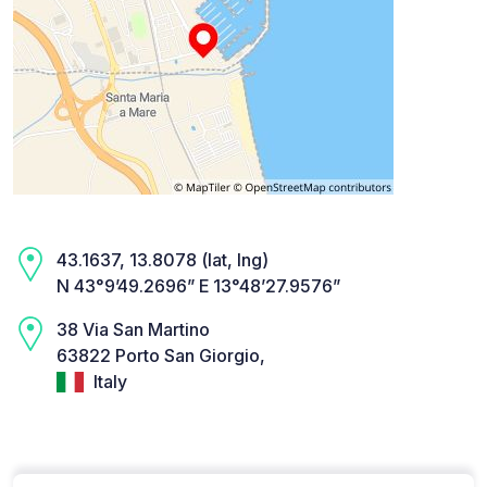
43.1637, 13.8078 (lat, lng)
N 43°9’49.2696” E 13°48’27.9576”
38 Via San Martino
63822 Porto San Giorgio,
Italy