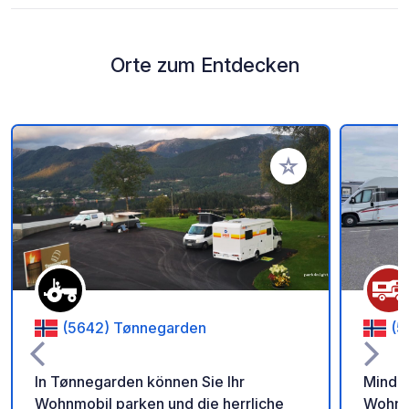
Orte zum Entdecken
Zu Ihren Favoriten 
(5642) Tønnegarden
(5
In Tønnegarden können Sie Ihr
Mindem
Wohnmobil parken und die herrliche
Wohnmo