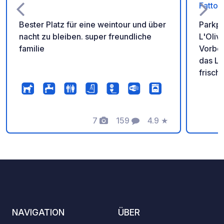
Fattori
Bester Platz für eine weintour und über
Parkpl
nacht zu bleiben. super freundliche
L'Oliv
familie
Vorbest
das La
frisch
Strom
Bauern
1.500 
7
159
4.9
★
Parken
Fotos
Kommentare
Bewertung
mit Ih
unser
Spezia
Bauern
NAVIGATION
ÜBER