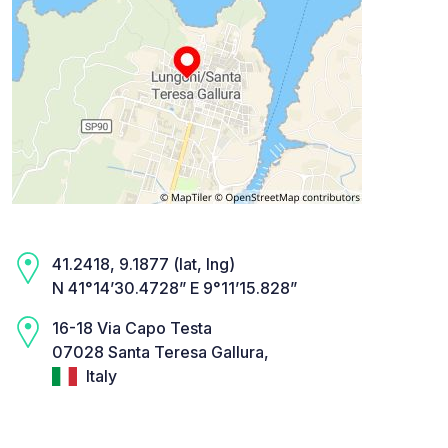
41.2418, 9.1877 (lat, lng)
N 41°14’30.4728” E 9°11’15.828”
16-18 Via Capo Testa
07028 Santa Teresa Gallura,
Italy