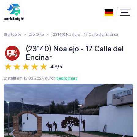
Startseite
Die Orte
(23140) Noalejo - 17 Calle del Encinar
(23140) Noalejo - 17 Calle del
Encinar
4.9/5
Erstellt am 13.03.2024 durch
pedroimarc