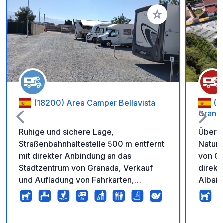
Zu Ihren Favoriten 
(18200) Area Camper Bellavista
(1
Grana
Ruhige und sichere Lage,
Übern
Straßenbahnhaltestelle 500 m entfernt
Naturp
mit direkter Anbindung an das
von Gr
Stadtzentrum von Granada, Verkauf
direkt
und Aufladung von Fahrkarten,
Albaiz
Bushaltestelle 200 m entfernt, geöffnet
Dusche
von 8:30 bis 22:00 Uhr, Check-out bis
Trock
12:00 Uhr, Taxiservice, Bäckerei ab
gesamt