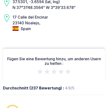
37.5301, -3.6594 (lat, lng)
N 37°31’48.3564” W 3°39’33.678”
17 Calle del Encinar
23140 Noalejo,
Spain
Fügen Sie eine Bewertung hinzu, um anderen Usern
zu helfen :
★★★★★
Durchschnitt (237 Bewertung) :
4.9/5