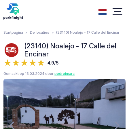
Startpagina
De locaties
(23140) Noalejo - 17 Calle del Encinar
(23140) Noalejo - 17 Calle del
Encinar
4.9/5
Gemaakt op 13.03.2024 door
pedroimarc