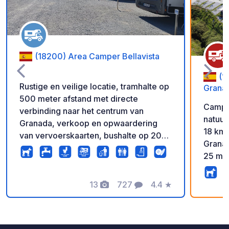
(18200) Area Camper Bellavista
(1
Rustige en veilige locatie, tramhalte op
Grana
500 meter afstand met directe
Campin
verbinding naar het centrum van
natuur
Granada, verkoop en opwaardering
18 km van 
van vervoerskaarten, bushalte op 200
Granada 
meter afstand, geopend van 8:30 tot
25 min
22:00 uur, uitchecken om 12:00 uur,
douche
taxiservice, bakkerij vanaf 9:15 uur,
droger
supermarkt op 500 meter afstand,
13
727
4.4
★
Foto's
Commentaren
Beoordeling
camping, 
fietspad, uitzicht op de Sierra Nevada,
super
persoonlijke service, videobewaking,
bevind
omheind terrein met alle