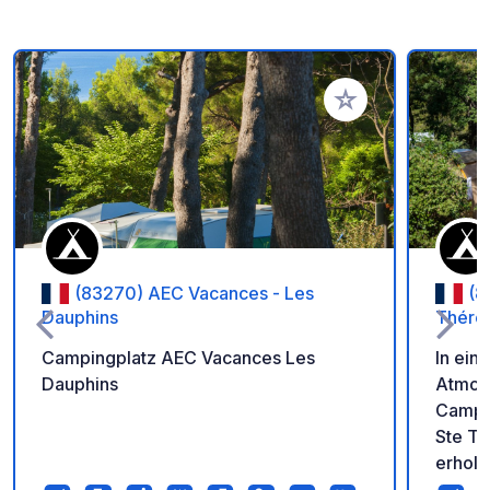
Zu Ihren Favoriten 
(83270) AEC Vacances - Les
(8
Dauphins
Thére
Campingplatz AEC Vacances Les
In ein
Dauphins
Atmos
Campin
Ste Th
erholsamen 
Campin