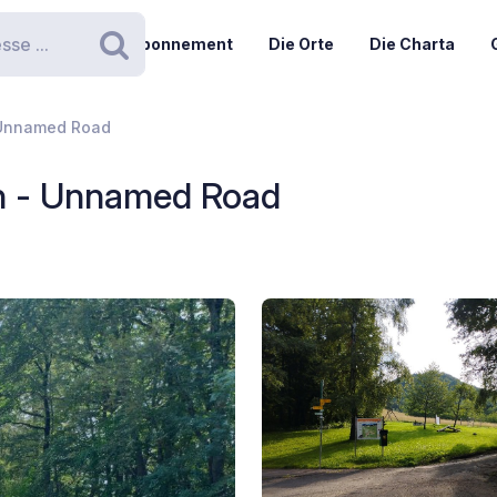
Abonnement
Die Orte
Die Charta
Suchen
 Unnamed Road
n - Unnamed Road