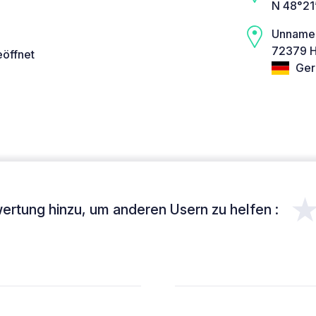
N 48°21
Unname
72379 H
eöffnet
Ger
ertung hinzu, um anderen Usern zu helfen :