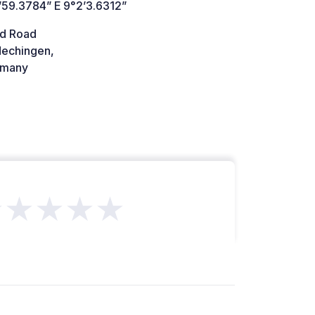
’59.3784” E 9°2’3.6312”
d Road
echingen,
many
★★★★★