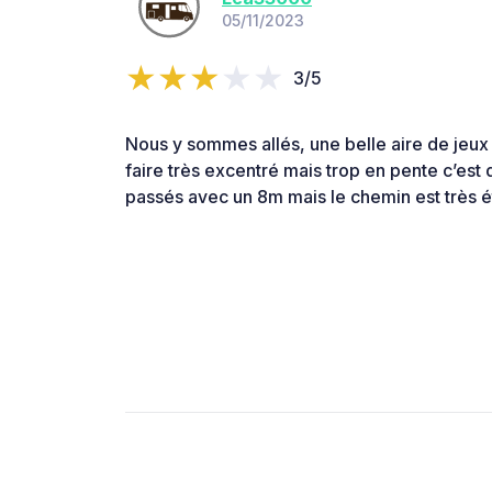
05/11/2023
3/5
Nous y sommes allés, une belle aire de jeux
faire très excentré mais trop en pente c’
passés avec un 8m mais le chemin est très é