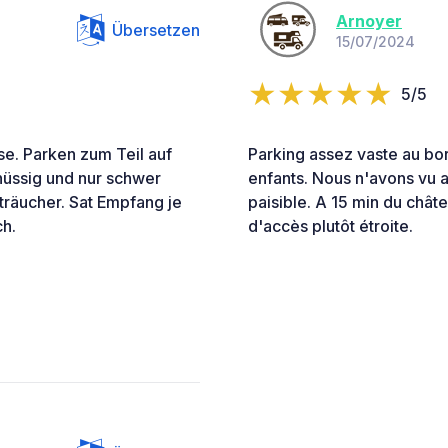
Arnoyer
Übersetzen
15/07/2024
5/5
se. Parken zum Teil auf
Parking assez vaste au bor
chüssig und nur schwer
enfants. Nous n'avons vu a
räucher. Sat Empfang je
paisible. A 15 min du chât
h.
d'accès plutôt étroite.