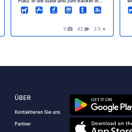
Platz. In die Stadt und zum Bäcker in
w
sind es ca 12 min Fußweg.
hi
Hi
Le
5
42
2.5
★
w
Fotos
Kommentare
Bewertung
g
gu
tung
möchten
ch
W
A
S
E
g
ÜBER
un
be
Kontaktieren Sie uns
Das
St
Partner
N