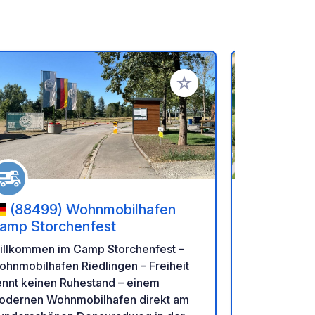
en hinzufügen
Zu Ihren Favoriten hinzufü
(88499) Wohnmobilhafen
(7250
amp Storchenfest
Krauchen
illkommen im Camp Storchenfest –
Seencamping
hnmobilhafen Riedlingen – Freiheit
einem ebene
ennt keinen Ruhestand – einem
am Ufer des
odernen Wohnmobilhafen direkt am
Ablacher See 