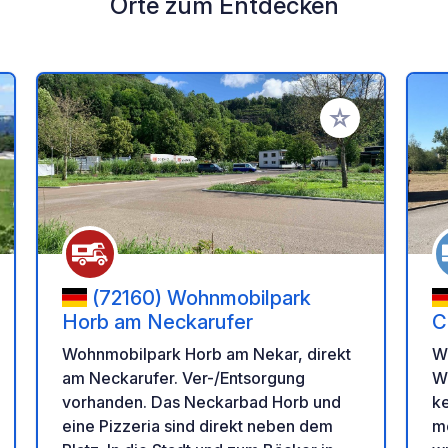
Orte zum Entdecken
en Favoriten hinzufügen
Zu Ihren Favorit
(72160) Wohnmobilpark
Horb am Neckarufer
C
Wohnmobilpark Horb am Nekar, direkt
W
am Neckarufer. Ver-/Entsorgung
Wo
vorhanden. Das Neckarbad Horb und
k
eine Pizzeria sind direkt neben dem
m