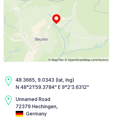
48.3665, 9.0343 (lat, lng)
N 48°21’59.3784” E 9°2’3.6312”
Unnamed Road
72379 Hechingen,
Germany