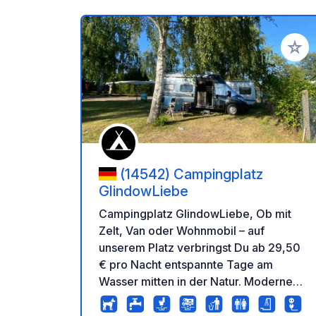
Zu Ihr
(14542) Campingplatz
GlindowLiebe
Campingplatz GlindowLiebe, Ob mit
Zelt, Van oder Wohnmobil – auf
unserem Platz verbringst Du ab 29,50
€ pro Nacht entspannte Tage am
Wasser mitten in der Natur. Moderne
Sanitäranlagen (fast fertig - derzeit in
Sanierung), Badezugang