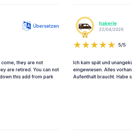
hakerle
Übersetzen
22/04/2026
5/5
 come, they are not
Ich kam spät und unangekü
y are retired. You can not
eingewiesen. Alles vorha
e down this add from park
Aufenthalt braucht. Habe 