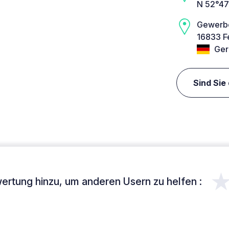
N 52°47
Gewerb
16833 Fe
Ger
Sind Sie
ertung hinzu, um anderen Usern zu helfen :