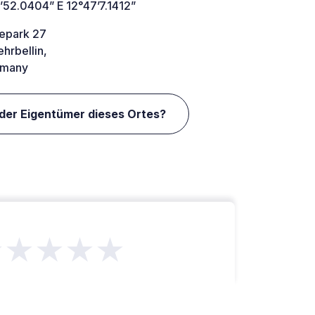
’52.0404” E 12°47’7.1412”
epark 27
hrbellin,
many
 der Eigentümer dieses Ortes?
★★★★★