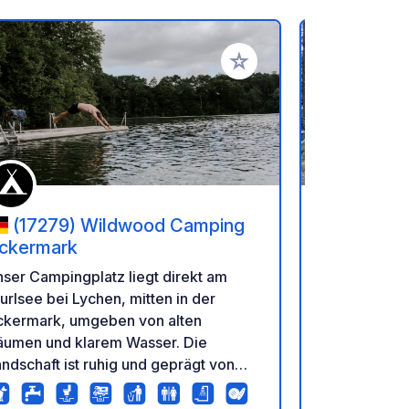
en hinzufügen
Zu Ihren Favoriten hinzufü
(17279) Wildwood Camping
(15746
ckermark
Naturcamp
Süd
Idylle am S
ser Campingplatz liegt direkt am
ruhesuchend
rlsee bei Lychen, mitten in der
Naturfreund
ckermark, umgeben von alten
Campingidyl
äumen und klarem Wasser. Die
Tonsee Süd,
ndschaft ist ruhig und geprägt von
Berlin.
een, Wäldern und offenen Flächen.
m Platz aus bist du direkt draußen: