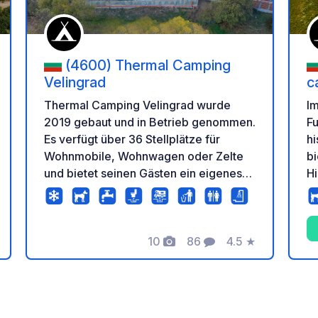
(4600) Thermal Camping
Velingrad
c
Thermal Camping Velingrad wurde
Im
2019 gebaut und in Betrieb genommen.
Fu
Es verfügt über 36 Stellplätze für
hi
Wohnmobile, Wohnwagen oder Zelte
b
und bietet seinen Gästen ein eigenes
Hi
Thermalzentrum. Es befindet sich in
U
der Kurhauptstadt Bulgariens -
Pl
Velingrad, auf dem Weg zur Stadt
vo
10
86
4.5
★
Yundola, im Stadtteil mit dem
nu
tung
Fotos
Kommentare
Bewertung
gesündesten und günstigsten Klima -
M
direkt neben dem Lungenkrankenhaus
de
"St. Petka Bulgarska". Seine Lage ist
d
äußerst günstig, um entlang einer
b