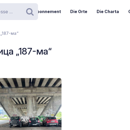
Abonnement
Die Orte
Die Charta
Suchen
 „187-ма“
лица „187-ма“