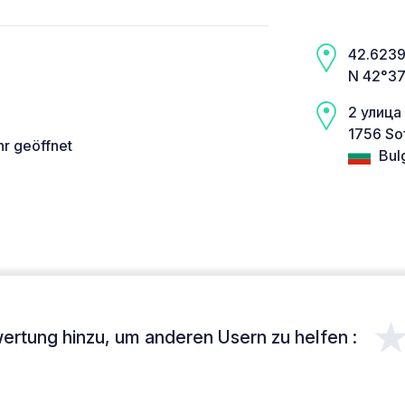
42.6239,
N 42°37’
2 улица
1756 Sof
hr geöffnet
Bulg
ertung hinzu, um anderen Usern zu helfen :