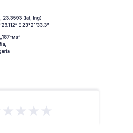
 23.3593 (lat, lng)
26.112” E 23°21’33.3”
 „187-ма“
ia,
aria
★★★★★