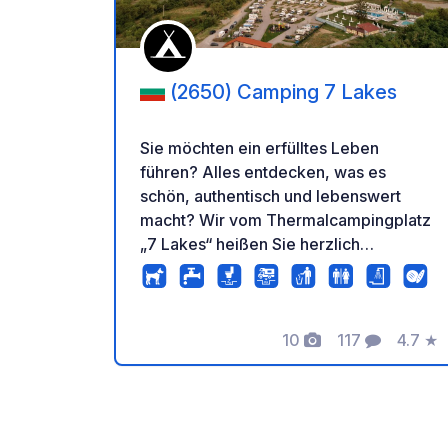
(2650) Camping 7 Lakes
Sie möchten ein erfülltes Leben
führen? Alles entdecken, was es
schön, authentisch und lebenswert
macht? Wir vom Thermalcampingplatz
„7 Lakes“ heißen Sie herzlich
willkommen in unserer Welt der
Schönheit und des Genusses! Mit Blick
auf die majestätischen Gipfel des Rila-
Gebirges – den Wächtern der sieben
10
117
4.7
★
Fotos
Kommentare
Bewer
Rila-Seen – finden Sie hier einen Ort,
an dem Sie den Alltag hinter sich lassen
können. Eingebettet in den gemütlichen
Kurort Sapareva Banya, bietet unser