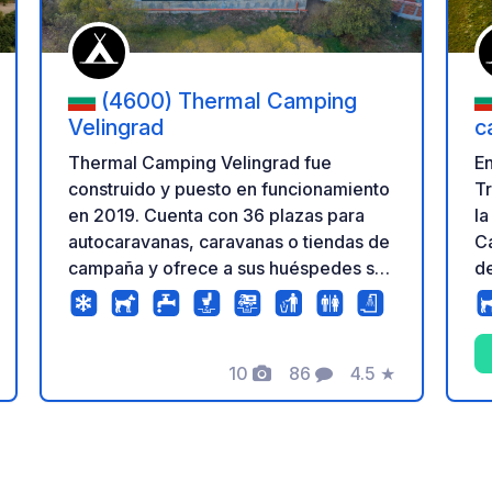
(4600) Thermal Camping
Velingrad
c
Thermal Camping Velingrad fue
En
construido y puesto en funcionamiento
Tr
en 2019. Cuenta con 36 plazas para
la
autocaravanas, caravanas o tiendas de
C
campaña y ofrece a sus huéspedes su
de
propio centro termal. Está ubicado en
im
la capital balnearia de Bulgaria,
Pl
Velingrad, de camino a la ciudad de
todo
10
86
4.5
★
Yundola, en la parte de la ciudad con el
de
ación
Fotos
Comentarios
Calificación
clima más saludable y favorable, justo
de
al lado del Hospital Pulmonar "St. Petka
po
Bulgarska". Su ubicación es
e
sumamente conveniente para caminar
Ro