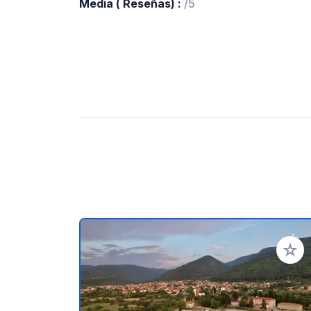
Media ( Reseñas) :
/5
Añadir 