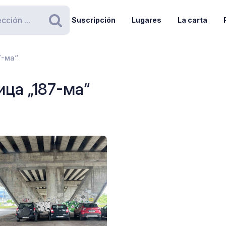
Suscripción
Lugares
La carta
Buscar
87-ма“
лица „187-ма“