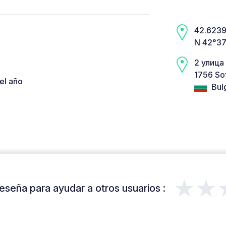
42.6239,
N 42°37’
2 улица
1756 Sof
el año
Bulg
★★
eseña para ayudar a otros usuarios :