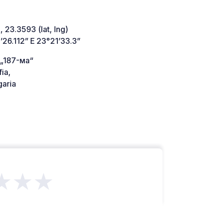
 23.3593 (lat, lng)
26.112” E 23°21’33.3”
 „187-ма“
ia,
aria
★★★