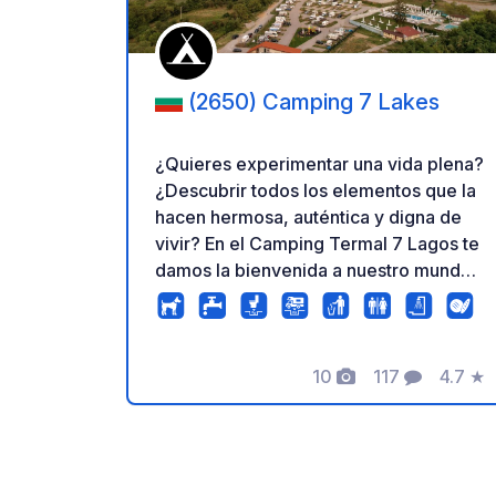
(2650) Camping 7 Lakes
¿Quieres experimentar una vida plena?
¿Descubrir todos los elementos que la
hacen hermosa, auténtica y digna de
vivir? En el Camping Termal 7 Lagos te
damos la bienvenida a nuestro mundo
de belleza y deleite. Con vistas a los
imponentes picos de las Montañas Rila,
guardianes de los majestuosos Siete
Lagos de Rila, este es un lugar donde
10
117
4.7
★
Fotos
Comentarios
Calific
te olvidarás por completo de la rutina.
Enclavado en la acogedora ciudad
turística de Sapareva Banya, el
camping es la combinación perfecta de