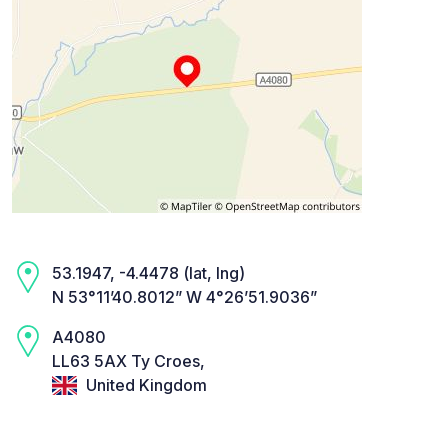
53.1947, -4.4478 (lat, lng)
N 53°11’40.8012” W 4°26’51.9036”
A4080
LL63 5AX Ty Croes,
United Kingdom