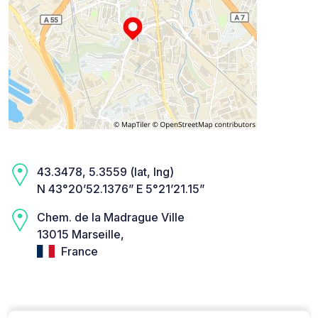
43.3478, 5.3559 (lat, lng)
N 43°20’52.1376” E 5°21’21.15”
Chem. de la Madrague Ville
13015 Marseille,
France