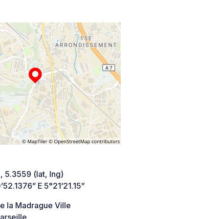
 5.3559 (lat, lng)
52.1376” E 5°21’21.15”
e la Madrague Ville
rseille,