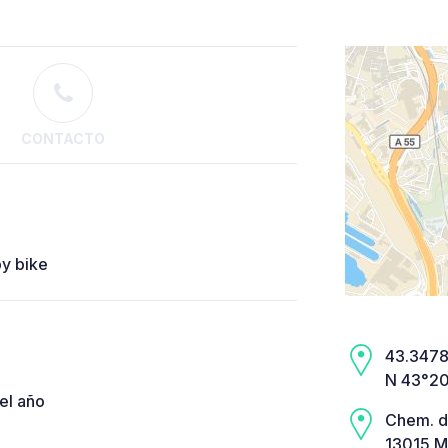
CONTACTO
by bike
43.3478,
N 43°20’
el año
Chem. d
13015 Ma