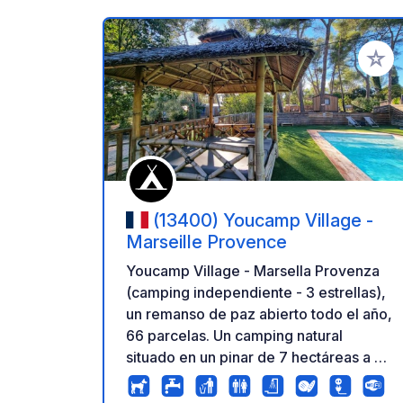
Añadir 
(13400) Youcamp Village -
Marseille Provence
Youcamp Village - Marsella Provenza
(camping independiente - 3 estrellas),
un remanso de paz abierto todo el año,
66 parcelas. Un camping natural
situado en un pinar de 7 hectáreas a 20
minutos del centro de Marsella y de las
Calanques. Las aguas residuales y