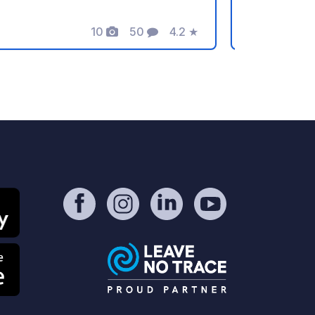
tividades disponibles se incluyen
10
50
4.2
★
nderismo, ciclismo, bar,
Fotos
Comentarios
Calificación
staurante/pizzería, parque infantil,
stas de petanca, gimnasio,
vandería, cambiador para bebés,
eos adaptados, etc. Hay
upermercados a 300 m del camping.
rante la temporada alta: actividades
entretenimiento para niños y adultos,
venta de pan y bollería. Solo se
mite un perro (de menos de 25 kg).
 necesario presentar el certificado
vacunación al llegar. No se admiten
rros considerados peligrosos, de
tegoría 1 y 2, perros grandes ni
ertas razas.