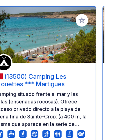
ritos
Añadir a tus favoritos
(13500) Camping Les
(83270
ouettes *** Martigues
Dauphins
mping situado frente al mar y las
Camping AE
las (ensenadas rocosas). Ofrece
ceso privado directo a la playa de
ena fina de Sainte-Croix (a 400 m, la
sma que aparece en la serie de
levisión Camping Paradis) y al puerto
 Les Tamaris (a 200 m). Entre las