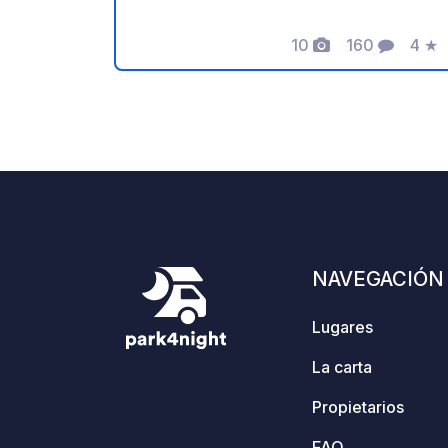
negras no pueden vaciarse en el
10
160
4
★
camping. Zona de riesgo de incendio:
Fotos
Comentarios
Calif
prohibidas las barbacoas, velas, etc. 2
piscinas, 1 zona de juegos, solarium.
NAVEGACIÓN
Lugares
La carta
Propietarios
FAQ