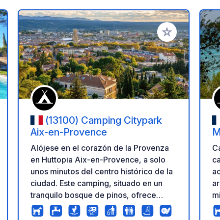
a tus favoritos
Añadir a tus favo
(13100) Camping Citypark
Aix-en-Provence
M
Alójese en el corazón de la Provenza
Ca
en Huttopia Aix-en-Provence, a solo
ca
unos minutos del centro histórico de la
ac
ciudad. Este camping, situado en un
ar
tranquilo bosque de pinos, ofrece
mi
parcelas sombreadas y alojamiento
te
acogedor. Relájese junto a la piscina,
de