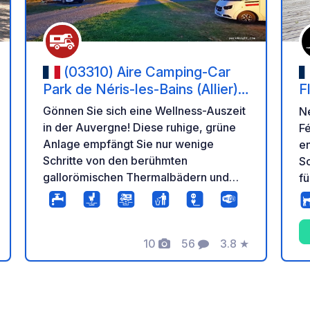
(03310) Aire Camping-Car
Park de Néris-les-Bains (Allier) –
Fl
Station Thermale et Parc Floral
Gönnen Sie sich eine Wellness-Auszeit
Ne
in der Auvergne! Diese ruhige, grüne
Fé
Anlage empfängt Sie nur wenige
en
Schritte von den berühmten
Sc
gallorömischen Thermalbädern und
fü
den blühenden Parks von Néris-les-
gr
Bains entfernt. Ideal für eine Kur oder
ne
um Wanderwege und das historische
WC
Erbe zu genießen. Genießen Sie hohen
10
56
3.8
★
A
re
rtung
Fotos
Kommentare
Bewertung
Komfort während Ihres Aufenthalts:
Fr
abgegrenzte Stellplätze, individuelle
vo
Stromanschlüsse, kostenloses WLAN,
So