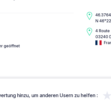
46.3764,
N 46°22
4 Route
03240 D
Fra
hr geöffnet
ertung hinzu, um anderen Usern zu helfen :