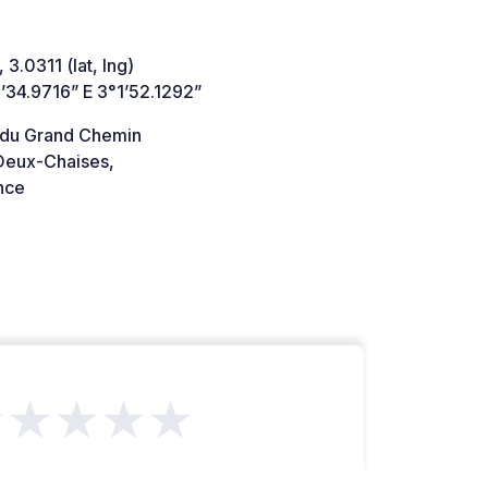
 3.0311 (lat, lng)
’34.9716” E 3°1’52.1292”
 du Grand Chemin
eux-Chaises,
nce
★★★★★