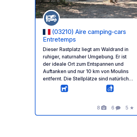
(03210) Aire camping-cars
Entretemps
Dieser Rastplatz liegt am Waldrand in
ruhiger, naturnaher Umgebung. Er ist
der ideale Ort zum Entspannen und
Auftanken und nur 10 km von Moulins
entfernt. Die Stellplätze sind natürlich
beschattet, und Haustiere sind
willkommen. Ein Parkplatz mit
Picknicktischen und Mülleimern ist
8
6
5
★
vorhanden. 5G-Netzabdeckung ist
Fotos
Kommenta
Bewe
verfügbar. Die Platzordnung hängt am
Eingang aus.