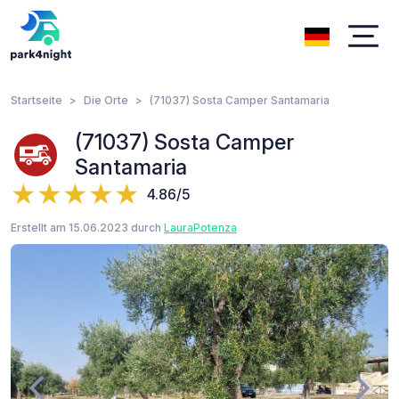
Startseite
Die Orte
(71037) Sosta Camper Santamaria
(71037) Sosta Camper
Santamaria
4.86/5
Erstellt am 15.06.2023 durch
LauraPotenza