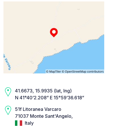
41.6673, 15.9935 (lat, lng)
N 41°40’2.208” E 15°59’36.618”
51f Litoranea Varcaro
71037 Monte Sant'Angelo,
Italy