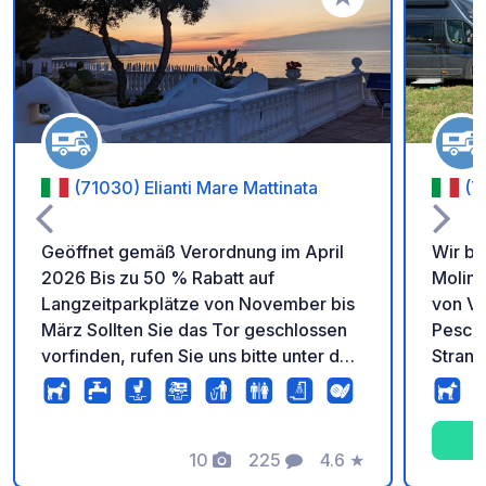
Zu Ihren Favoriten 
(71030) Elianti Mare Mattinata
(7
Geöffnet gemäß Verordnung im April
Wir be
2026 Bis zu 50 % Rabatt auf
Moline
Langzeitparkplätze von November bis
von Vi
März Sollten Sie das Tor geschlossen
Peschici. 300 Meter vo
vorfinden, rufen Sie uns bitte unter der
Strand
auf dem Schild angegebenen Nummer
Shuttl
an. Wir sind in wenigen Minuten bei
Unser 
Ihnen. Wohnmobilparkplatz direkt am
und bi
Meer mit privatem Zugang zum
10
225
4.6
★
Atmosp
Fotos
Kommentare
Bewertung
wunderschönen öffentlichen
sich ü