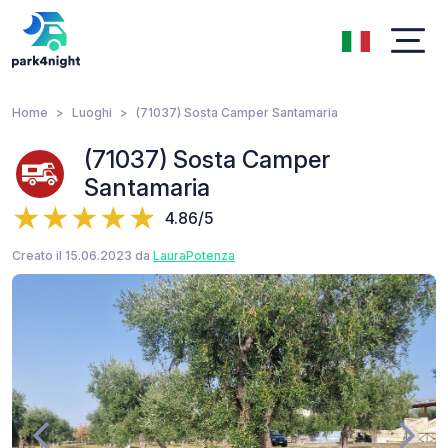
Home
Luoghi
(71037) Sosta Camper Santamaria
(71037) Sosta Camper
Santamaria
4.86/5
Creato il 15.06.2023 da
LauraPotenza