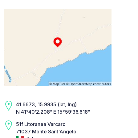
41.6673, 15.9935 (lat, lng)
N 41°40’2.208” E 15°59’36.618”
51f Litoranea Varcaro
71037 Monte Sant'Angelo,