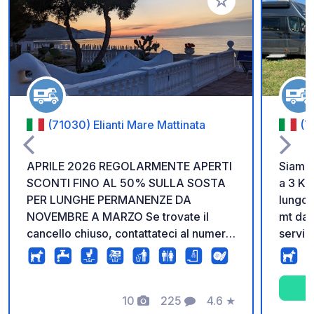
Aggiungi ai tuoi pref
(71030) Elianti Mare Mattinata
(7
APRILE 2026 REGOLARMENTE APERTI
Siamo 
SCONTI FINO AL 50% SULLA SOSTA
a 3 Km
PER LUNGHE PERMANENZE DA
lungo la
NOVEMBRE A MARZO Se trovate il
mt dal
cancello chiuso, contattateci al numero
serviz
di telefono presente sull'insegna ed
Il nos
arriveremo in pochi minuti. Area di
magnif
sosta per camper direttamente sul
l'atmos
mare, con accesso privato alla
10
225
4.6
★
estend
Foto
Commenti
Valutazione