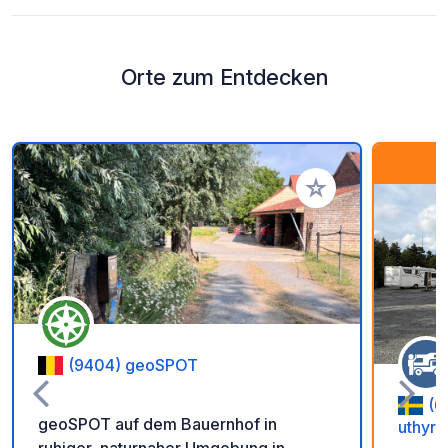
Orte zum Entdecken
Zu Ihren Favoriten 
(9404) geoSPOT
(6
geoSPOT auf dem Bauernhof in
uthyrn
ruhiger, naturnaher Umgebung in