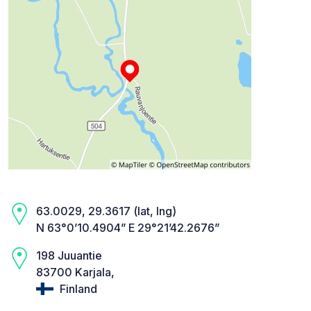
63.0029, 29.3617 (lat, lng)
N 63°0’10.4904” E 29°21’42.2676”
198 Juuantie
83700 Karjala,
Finland