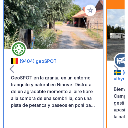
Añadir a tus favorito
(9404) geoSPOT
(6
GeoSPOT en la granja, en un entorno
uthyrn
tranquilo y natural en Ninove. Disfruta
Bienve
de un agradable momento al aire libre
Camping. Nosotros
a la sombra de una sombrilla, con una
gestio
pista de petanca y paseos en poni para
apasio
niños. Un lugar ideal para una escapada
la nat
relajante. ¡Gracias al propietario por
personalizada. L
compartir este geoSPOT! :)