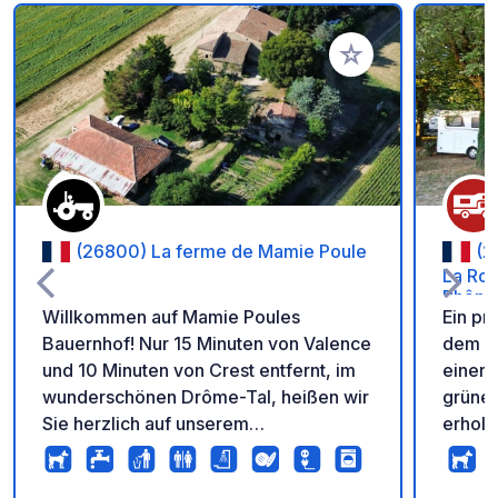
Zu Ihren Favoriten 
(26800) La ferme de Mamie Poule
(2
La Roc
Rhône
Willkommen auf Mamie Poules
Ein pr
Bauernhof! Nur 15 Minuten von Valence
dem We
und 10 Minuten von Crest entfernt, im
einer 
wunderschönen Drôme-Tal, heißen wir
grüne 
Sie herzlich auf unserem
erhols
Familienbauernhof mit seinem
Radtou
weitläufigen, bewaldeten Gelände
zum b