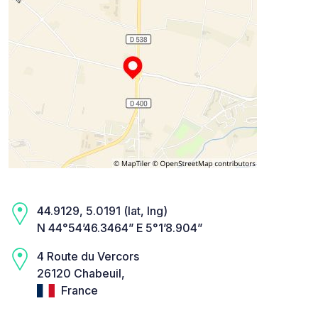
44.9129, 5.0191 (lat, lng)
N 44°54’46.3464” E 5°1’8.904”
4 Route du Vercors
26120 Chabeuil,
France