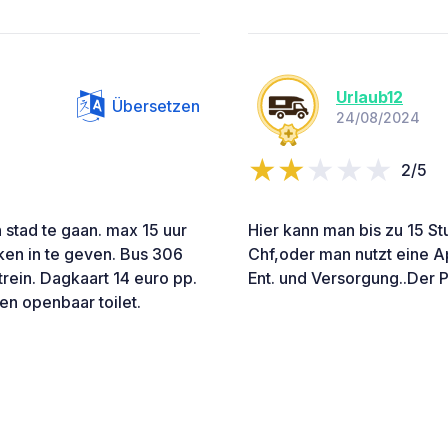
Urlaub12
Übersetzen
24/08/2024
2/5
 stad te gaan. max 15 uur
Hier kann man bis zu 15 S
ken in te geven. Bus 306
Chf,oder man nutzt eine A
 trein. Dagkaart 14 euro pp.
Ent. und Versorgung..Der Pa
n openbaar toilet.