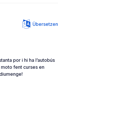
Übersetzen
tanta por i hi ha l’autobús
la moto fent curses en
a diumenge!