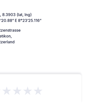
 8.3903 (lat, lng)
’20.88” E 8°23’25.116”
tzenstrasse
etikon,
tzerland
★★★★★