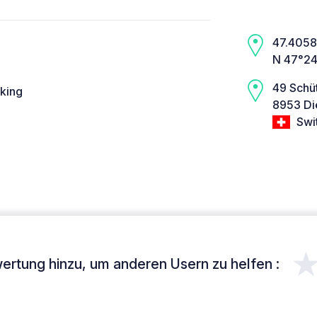
47.4058,
N 47°24
49 Schü
rking
8953 Di
Swi
ertung hinzu, um anderen Usern zu helfen :