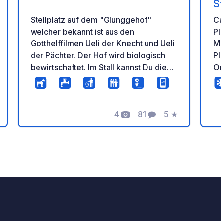
S
Stellplatz auf dem "Glunggehof"
C
welcher bekannt ist aus den
Pl
Gotthelffilmen Ueli der Knecht und Ueli
Mete
der Pächter. Der Hof wird biologisch
Pl
bewirtschaftet. Im Stall kannst Du die
Or
Kälber streicheln und beim Melken
B
zuschauen. Wunderschöne Plätze,
U
inmitten der Kuhweide mit Sicht zum
St
Jura oder in der Hofstatt bei den
4
81
5
★
Me
tung
Fotos
Kommentare
Bewertung
Obstbäumen. Geniess die Ruhe unter
w
der Linde im Glunggebeizli, bei einem
er
Kaffee oder etwas erfrischendem aus
Au
dem Kühlschrank. In unserer
At
Umgebung gibt es einiges zu
E
entdecken. Mach eine Wanderung zum
Natu
Mutzbach-Wasserfall, oder auf den
A
Oberbühlknubel. Idealer
D
Ausgangspunkt für schöne Bike