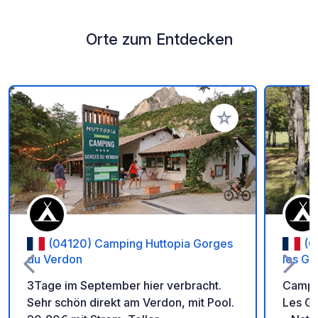
Orte zum Entdecken
Zu Ihren Favoriten 
(04120) Camping Huttopia Gorges
(0
du Verdon
les G
3Tage im September hier verbracht.
Campin
Sehr schön direkt am Verdon, mit Pool.
Les Gr