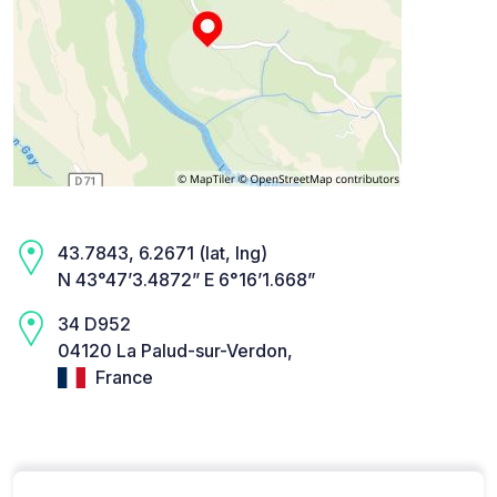
43.7843, 6.2671 (lat, lng)
N 43°47’3.4872” E 6°16’1.668”
34 D952
04120 La Palud-sur-Verdon,
France