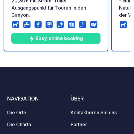
20,80€ mit Strom. Toller
– Natu
Ausgangspunkt für Touren in den
Naturc
Canyon.
der Ve
famili
11 Hek
großen
Easy online booking
2000-
naturb
oder a
9
60
4.1
★
Fotos
Kommentare
Bewertung
Wohnm
renovi
Sanitä
Fluss 
Abschn
NAVIGATION
ÜBER
einfac
Atmosp
Die Orte
Kontaktieren Sie uns
Ruhes
Die Charta
Partner