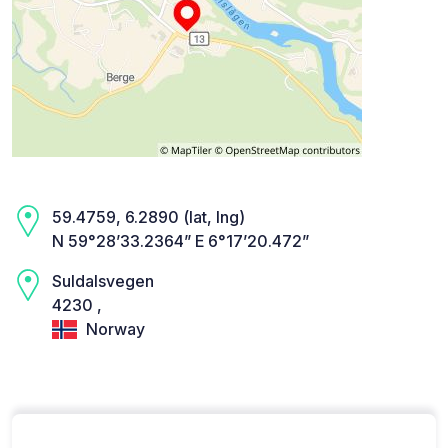
59.4759, 6.2890 (lat, lng)
N 59°28’33.2364” E 6°17’20.472”
Suldalsvegen
4230 ,
Norway