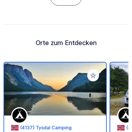
Orte zum Entdecken
Zu Ihren Favoriten 
(4137) Tysdal Camping
(4