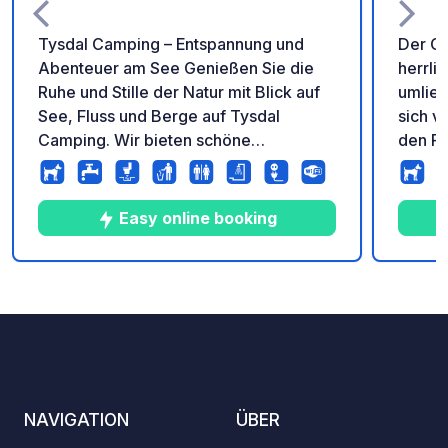
Tysdal Camping – Entspannung und
Der Ca
Abenteuer am See Genießen Sie die
herrli
Ruhe und Stille der Natur mit Blick auf
umlieg
See, Fluss und Berge auf Tysdal
sich v
Camping. Wir bieten schöne
den Pr
Stellplätze, saubere Sanitäranlagen,
entfer
einen großen Sandstrand sowie einen
inbegri
Boots-, Kajak- und Paddleboard (SUP)-
Sauna,
Easy online booking
Verleih. Der ideale Ausgangspunkt zum
Abwas
Wandern, Angeln und Erkunden der
Region Ryfylke – nur wenige
10
185
4.2
★
Fotos
Kommentare
Bewertung
Autominuten vom Preikestolen
entfernt.
NAVIGATION
ÜBER