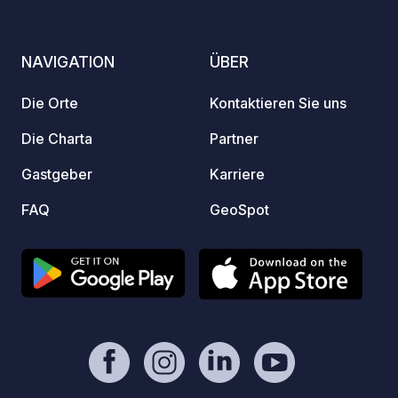
gebucht werden. Das Entleeren und
Verkau
Auffüllen von Wasser ist kostenpflichtig
eigene
und nur für Gäste vorbehalten.
Marme
NAVIGATION
ÜBER
Mittwo
Holzof
Die Orte
Kontaktieren Sie uns
Ruhe s
ländli
Die Charta
Partner
möchte
Gastgeber
Karriere
freuen
FAQ
GeoSpot