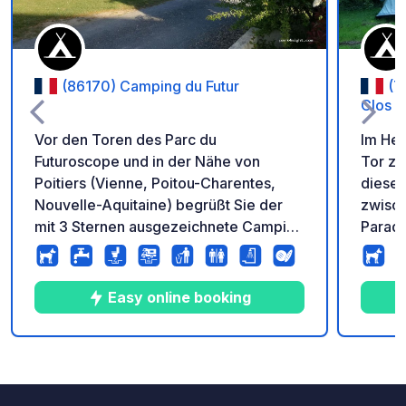
(86170) Camping du Futur
(7
Clos I
Vor den Toren des Parc du
Im He
Futuroscope und in der Nähe von
Tor zu
Poitiers (Vienne, Poitou-Charentes,
dieses
Nouvelle-Aquitaine) begrüßt Sie der
zwisch
mit 3 Sternen ausgezeichnete Camping
Paradi
du Futur in familiärer Atmosphäre zu
Radfah
einem Entdeckungsaufenthalt oder
einem einfachen Zwischenstopp. Das
Easy online booking
Camping du Futur ist leicht zu erreichen
und liegt 5 Minuten von der
Autobahnausfahrt A10 in Richtung
8
197
4.8
★
Fotos
Kommentare
Bewertung
Südfrankreich entfernt. Das Camping
du Futur ist ruhig, freundlich und