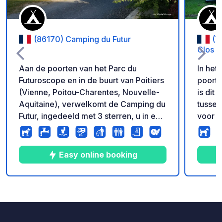
(86170) Camping du Futur
(7
Clos I
Aan de poorten van het Parc du
In het
Futuroscope en in de buurt van Poitiers
poort 
(Vienne, Poitou-Charentes, Nouvelle-
is dit
Aquitaine), verwelkomt de Camping du
tussen 
Futur, ingedeeld met 3 sterren, u in een
voor n
familiale sfeer voor een
fietsre
ontdekkingsverblijf of voor een
eenvoudige tussenstop. Gemakkelijk
Easy online booking
bereikbaar, Camping du Futur ligt op 5
minuten van de afrit van de snelweg
A10 richting Zuid-Frankrijk. Rustig,
8
197
4.8
★
Foto's
Commentaren
Beoordeling
vriendelijk en comfortabel, Camping
du Futur biedt u, in een aangename