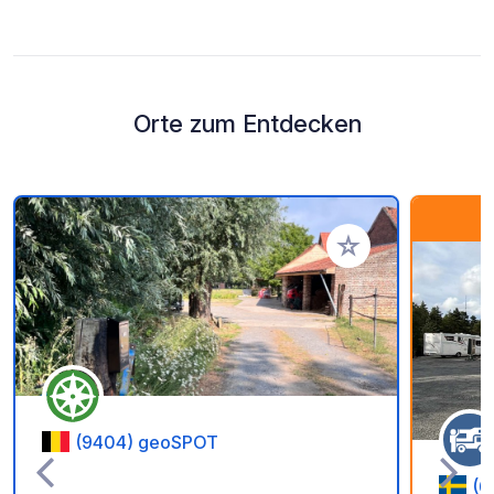
Orte zum Entdecken
Zu Ihren Favoriten 
(9404) geoSPOT
(6