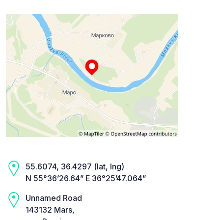
55.6074, 36.4297 (lat, lng)
N 55°36’26.64” E 36°25’47.064”
Unnamed Road
143132 Mars,