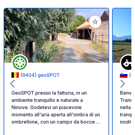
Aggiungi ai tuoi pref
(9404) geoSPOT
(4
GeoSPOT presso la fattoria, in un
Benven
ambiente tranquillo e naturale a
Tranqu
Ninove. Godetevi un piacevole
nella cam
momento all'aria aperta all'ombra di un
tranqu
ombrellone, con un campo da bocce e
nostra
giri in pony per i bambini. Un luogo
immers