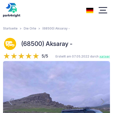
Startseite
Die Orte
(68500) Aksaray -
(68500) Aksaray -
5/5
Erstellt am 07.05.2022 durch
xarixer