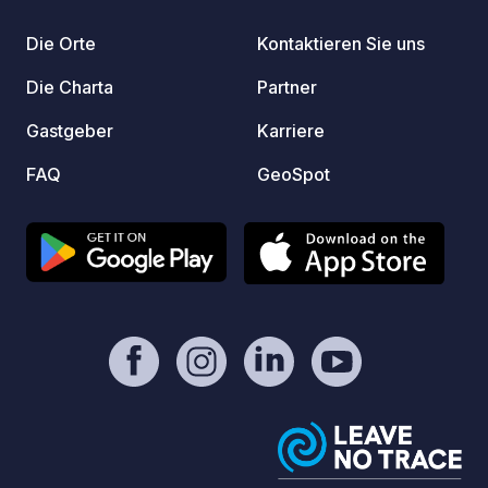
mOst1983 - https://geospot.app/de
och bo
Die Orte
Kontaktieren Sie uns
campin
webbpl
Die Charta
Partner
Gastgeber
Karriere
FAQ
GeoSpot