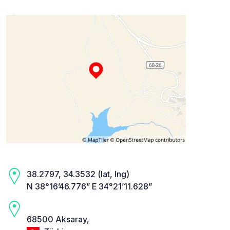
38.2797, 34.3532 (lat, lng)
N 38°16’46.776” E 34°21’11.628”
68500 Aksaray,