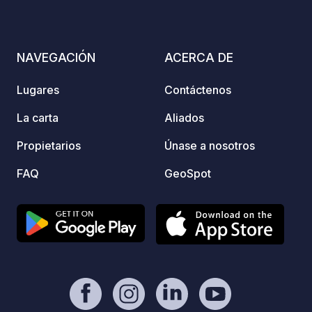
electr
comisión para el propietario. - Paypal
todo v
https://www.paypal.com/paypalme/Ti
ofrece
mOst1983 - https://geospot.app/en
NAVEGACIÓN
ACERCA DE
1 a 6 el p
relajar
Lugares
Contáctenos
tranqu
natura
La carta
Aliados
Consul
reserv
Propietarios
Únase a nosotros
campin
FAQ
GeoSpot
págin