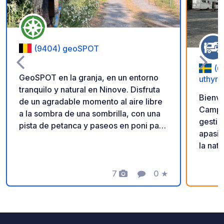
(9404) geoSPOT
(6
GeoSPOT en la granja, en un entorno
uthyrn
tranquilo y natural en Ninove. Disfruta
Bienve
de un agradable momento al aire libre
Camping. Nosotros
a la sombra de una sombrilla, con una
gestio
pista de petanca y paseos en poni para
apasio
niños. Un lugar ideal para una escapada
la nat
relajante. ¡Gracias al propietario por
personalizada. L
compartir este geoSPOT! :)
una al
Recordatorio: - Recuerde registrar el
7
0
★
Fotos
Comentario
Calificación
parcel
geoCode a su llegada - Mi vehículo
la par
está equipado con instalaciones
Todas 
sanitarias - ⚠️ ¡No se permiten fogatas
Este a
ni barbacoas! - Donación libre y sin