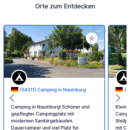
Orte zum Entdecken
Zu Ihren Favoriten 
(34311) Camping in Naumburg
(3
Camping in Naumburg! Schöner und
Kleine
gepflegter Campingplatz mit
Campin
modernen Sanitärgebäuden.
Stellp
Dauercamper und viel Platz für
mit Ca