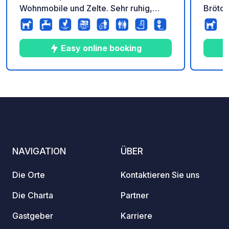
Wohnmobile und Zelte. Sehr ruhig,
Brötch
großer Kinderspielplatz. Kleine
Gasfl
Campingklause, Öffentliches
Kanuve
Schwimmbad direkt neben an,
Easy online booking
Brötchenservice, Duschen inkl., Strom,
kein gutes WLAN / Internet
8
34
4.6
★
Fotos
Kommentare
Bewertung
NAVIGATION
ÜBER
Die Orte
Kontaktieren Sie uns
Die Charta
Partner
Gastgeber
Karriere