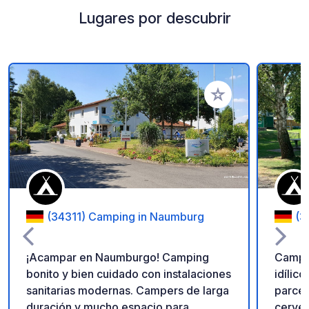
Lugares por descubrir
Añadir a tus favorito
(34311) Camping in Naumburg
(3
¡Acampar en Naumburgo! Camping
Campi
bonito y bien cuidado con instalaciones
idílic
sanitarias modernas. Campers de larga
parcelas 
duración y mucho espacio para
cervez