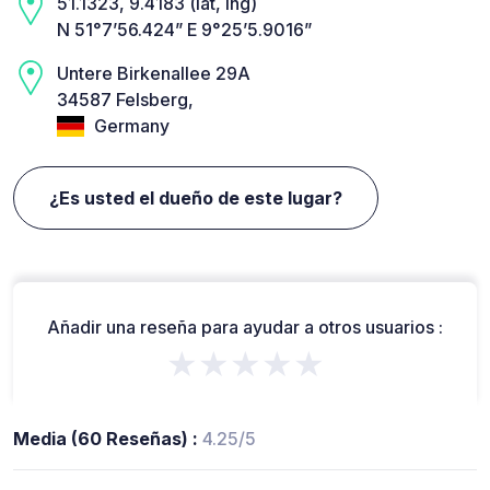
51.1323, 9.4183 (lat, lng)
N 51°7’56.424” E 9°25’5.9016”
Untere Birkenallee 29A
34587 Felsberg,
Germany
¿Es usted el dueño de este lugar?
Añadir una reseña para ayudar a otros usuarios :
★★★★★
Media (60 Reseñas) :
4.25/5