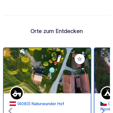
Orte zum Entdecken
Zu Ihren Favoriten 
(4083) Naturwunder Hof
(3
Nové S