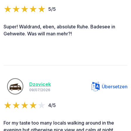
5/5
Super! Waldrand, eben, absolute Ruhe. Badesee in
Gehweite. Was will man mehr?!
Dzovicek
Übersetzen
09/07/2026
4/5
For my taste too many locals walking around in the
evening but otherwise nice view and calm at night.