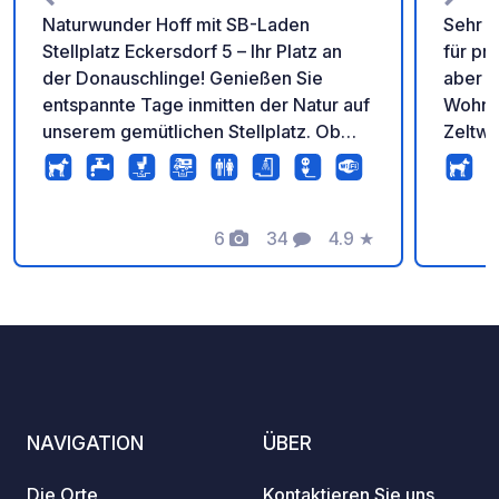
Naturwunder Hoff mit SB-Laden
Sehr 
Stellplatz Eckersdorf 5 – Ihr Platz an
für pr
der Donauschlinge! Genießen Sie
aber a
entspannte Tage inmitten der Natur auf
Wohnmo
unserem gemütlichen Stellplatz. Ob
Zeltwi
Ruhe, Erholung oder kleine Abenteuer
Trotz 
– bei uns finden Camper den perfekten
total 
Platz zum Wohlfühlen. Ausstattung: ✅
entlan
WC & Dusche ✅ Pool zur Abkühlung ✅
6
34
4.9
★
Fotos
Kommentare
Bewertung
Grillmöglichkeit & Feuerschale ✅ Tiere
zum Anfassen – ein Erlebnis für Groß &
Klein ✅ SB-Laden direkt vor Ort ✅
Auch bargeldlos bezahlen möglich!
NAVIGATION
ÜBER
Die Orte
Kontaktieren Sie uns