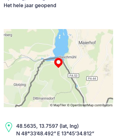
Het hele jaar geopend
48.5635, 13.7597 (lat, lng)
N 48°33’48.492” E 13°45’34.812”