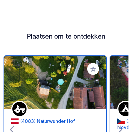
Plaatsen om te ontdekken
Voeg toe aan je fav
(4083) Naturwunder Hof
(3
Nové S