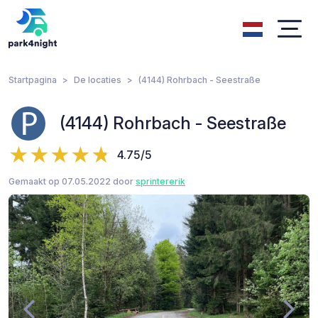
Startpagina
De locaties
(4144) Rohrbach - Seestraße
(4144) Rohrbach - Seestraße
4.75/5
Gemaakt op 07.05.2022 door
sprintererik