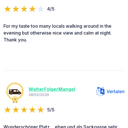
4/5
For my taste too many locals walking around in the
evening but otherwise nice view and calm at night.
Thank you.
WalterFolgerMangel
Vertalen
28/02/2026
5/5
Wunderschöner Platz….eben und als Sackgasse sehr