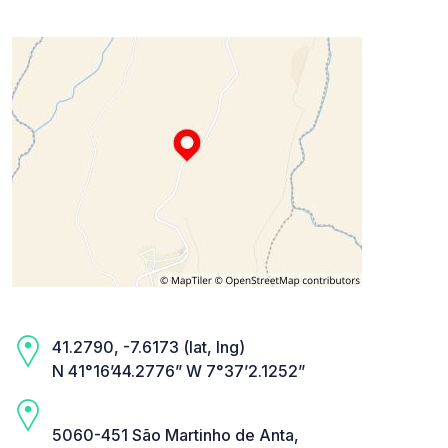
41.2790, -7.6173 (lat, lng)
N 41°16’44.2776” W 7°37’2.1252”
5060-451 São Martinho de Anta,