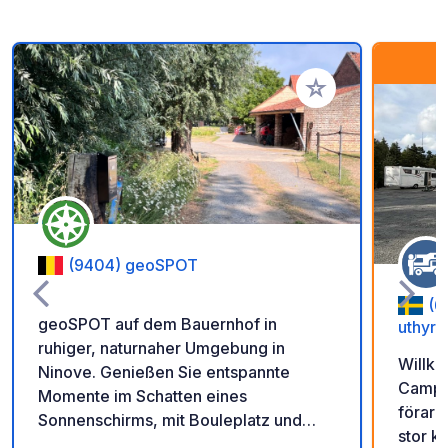
Zu Ihren Favoriten 
(9404) geoSPOT
(6
geoSPOT auf dem Bauernhof in
uthyrn
ruhiger, naturnaher Umgebung in
Willko
Ninove. Genießen Sie entspannte
Campin
Momente im Schatten eines
förare,
Sonnenschirms, mit Bouleplatz und
stor k
Ponyreiten für Kinder. Ein idealer Ort