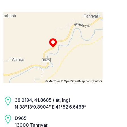
38.2194, 41.8685 (lat, lng)
N 38°13’9.8904” E 41°52’6.6468”
D965
13000 Tanrıyar,