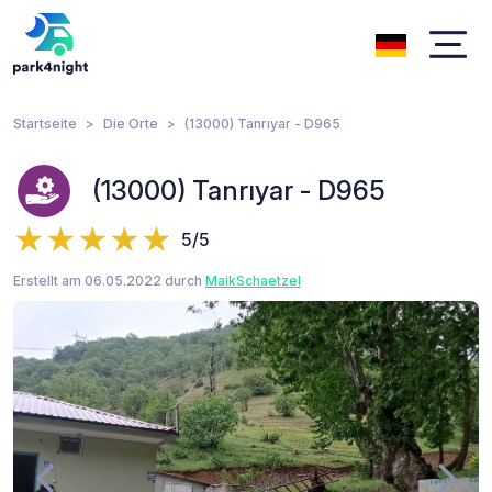
Startseite
Die Orte
(13000) Tanrıyar - D965
(13000) Tanrıyar - D965
5/5
Erstellt am 06.05.2022 durch
MaikSchaetzel