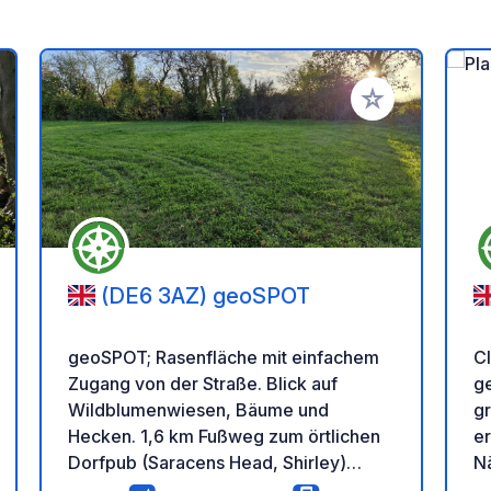
en Favoriten hinzufügen
Zu Ihren Favorit
(DE6 3AZ) geoSPOT
geoSPOT; Rasenfläche mit einfachem
Cl
Zugang von der Straße. Blick auf
ge
Wildblumenwiesen, Bäume und
gr
Hecken. 1,6 km Fußweg zum örtlichen
er
Dorfpub (Saracens Head, Shirley)
Nä
entlang der Landstraße. Der Standort
(D