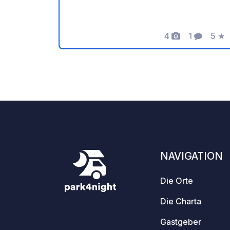
Fahrzeug ist mit Sanitäranlagen
ausgestattet - ⚠️ Kein Feuer, kein
Grillen! - Freie Spende und keine
4
1
5
★
Fotos
Kommenta
Bewe
Provision für den Eigentümer. -
https://geospot.app/de - Paypal
https://paypal.me/crabtreefarming
NAVIGATION
Die Orte
Die Charta
Gastgeber