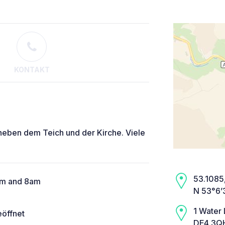
KONTAKT
 neben dem Teich und der Kirche. Viele
53.1085,
pm and 8am
N 53°6’
1 Water
eöffnet
DE4 3QH