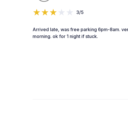
3/5
Arrived late, was free parking 6pm-8am. very
morning. ok for 1 night if stuck.