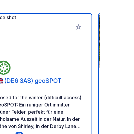
en hinzufügen
Zu Ihren Favoriten hinzufü
(DE6 3AS) geoSPOT
(YO60
Caravan P
osed for the winter (difficult access)
Willkommen
oSPOT: Ein ruhiger Ort inmitten
Caravan Park! Suchen Sie 
üner Felder, perfekt für eine
ruhigen, län
holsame Auszeit in der Natur. In der
Campingpark
he von Shirley, in der Derby Lane
Verkehrsanb
E6 3AS). Genießen Sie die ruhige
Dann sind Si