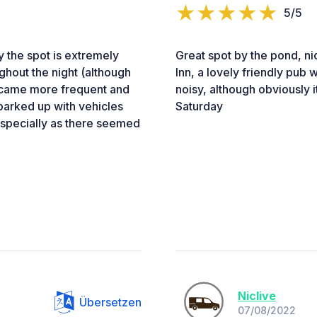
5/5
y the spot is extremely
Great spot by the pond, n
ghout the night (although
Inn, a lovely friendly pub w
ecame more frequent and
noisy, although obviously 
 parked up with vehicles
Saturday
especially as there seemed
Niclive
Übersetzen
07/08/2022