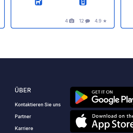
liegt 100 m von den Brickyard
La
Cottages auf der linken Seite in
wu
Richtung Shirley. Zur Erinnerung: -
4
12
4.9
★
Er
r
rtung
Fotos
Kommentare
Bewertung
Denken Sie daran, den geoCode bei
ge
Ihrer Ankunft zu registrieren - Mein
regist
Fahrzeug ist mit Sanitäranlagen
Sa
ausgestattet - ⚠️ Kein Feuer, kein
Fe
Grillen! - Freie Spende und keine
ke
Provision für den Eigentümer. -
ht
https://geospot.app/de - Paypal
ht
https://paypal.me/crabtreefarming
ÜBER
Kontaktieren Sie uns
Partner
Karriere