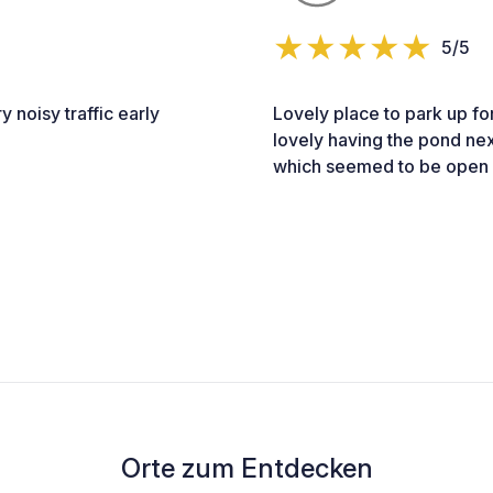
5/5
 noisy traffic early
Lovely place to park up for
lovely having the pond next
which seemed to be open a
Orte zum Entdecken