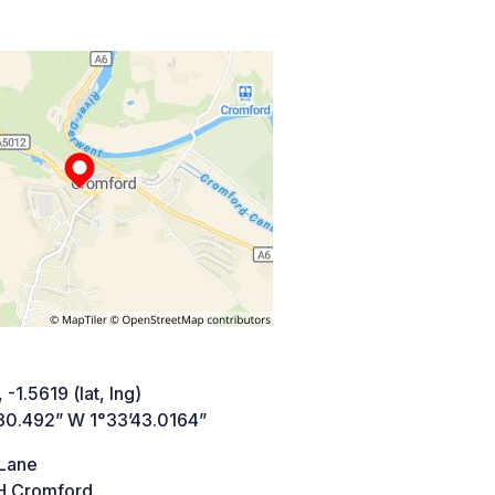
 -1.5619 (lat, lng)
30.492” W 1°33’43.0164”
 Lane
 Cromford,