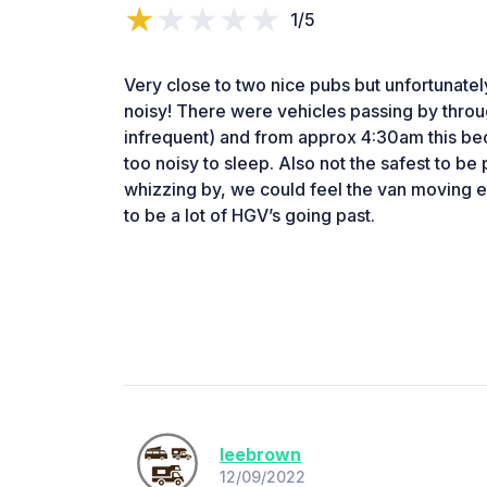
1/5
Very close to two nice pubs but unfortunatel
noisy! There were vehicles passing by throu
infrequent) and from approx 4:30am this b
too noisy to sleep. Also not the safest to be
whizzing by, we could feel the van moving 
to be a lot of HGV’s going past.
leebrown
12/09/2022