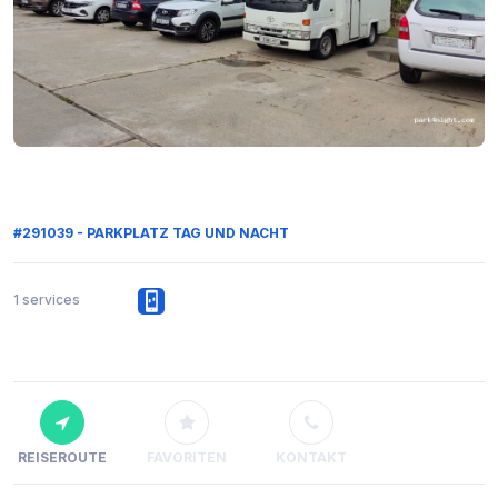
#291039 - PARKPLATZ TAG UND NACHT
1 services
REISEROUTE
FAVORITEN
KONTAKT