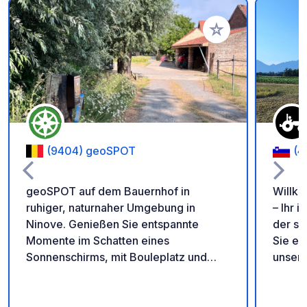
Zu Ihren Favoriten 
(9404) geoSPOT
(4
geoSPOT auf dem Bauernhof in
Willk
ruhiger, naturnaher Umgebung in
– Ihr 
Ninove. Genießen Sie entspannte
der slow
Momente im Schatten eines
Sie ei
Sonnenschirms, mit Bouleplatz und
unser
Ponyreiten für Kinder. Ein idealer Ort
von Na
für eine erholsame Auszeit. Vielen
Landle
Dank an den Besitzer für diesen tollen
Parkpl