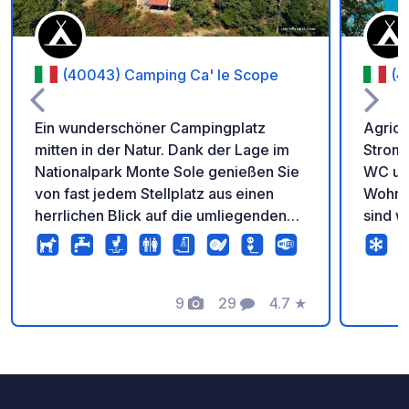
(40043) Camping Ca' le Scope
(4
Ein wunderschöner Campingplatz
Agrica
mitten in der Natur. Dank der Lage im
Strom
Nationalpark Monte Sole genießen Sie
WC und
von fast jedem Stellplatz aus einen
Wohnm
herrlichen Blick auf die umliegenden
sind w
Hügel. Eine Oase der Ruhe und
Wohnmo
Entspannung. Der Platz wird von den
Google
Besitzern mit viel Liebe und
Naviga
Leidenschaft geführt. Die
9
29
4.7
★
andere
Fotos
Kommentare
Bewertung
Sanitäranlagen sind sehr gepflegt, mit
bevorz
Warmwasser ausgestattet und
blitzsauber. Es gibt eine Bar und ein
Restaurant (täglich geöffnet vom 15.