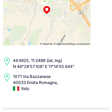
44.4825, 11.2488 (lat, lng)
N 44°28’57.108” E 11°14’55.644”
1071 Via Bazzanese
40033 Emilia Romagna,
Italy