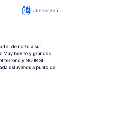
Übersetzen
rte, de norte a sur
r. Muy bonito y grandes
l terreno y NO IR SI
rada estuvimos a punto de