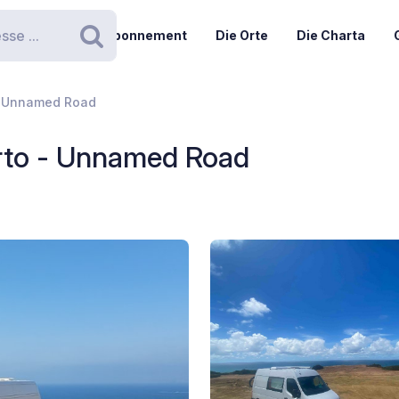
Abonnement
Die Orte
Die Charta
Suchen
 - Unnamed Road
orto - Unnamed Road