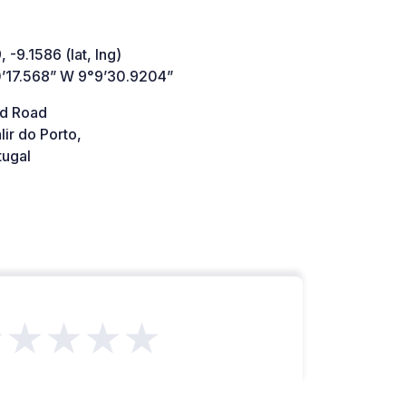
 -9.1586 (lat, lng)
’17.568” W 9°9’30.9204”
d Road
ir do Porto,
tugal
★★★★★