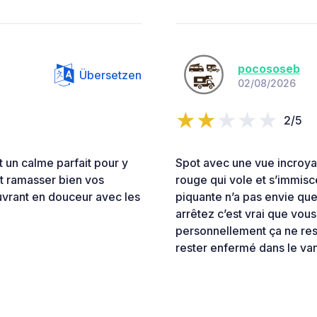
pocososeb
Übersetzen
02/08/2026
2/5
 un calme parfait pour y
Spot avec une vue incroyab
et ramasser bien vos
rouge qui vole et s’immisc
œuvrant en douceur avec les
piquante n’a pas envie que 
arrêtez c’est vrai que vou
personnellement ça ne res
rester enfermé dans le van