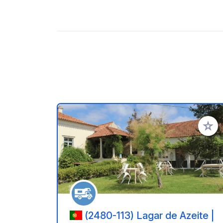
Zu Ihr
(2480-113) Lagar de Azeite |