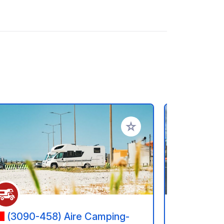
en hinzufügen
Zu Ihren Favoriten hinzufü
(3090-458) Aire Camping-
(2715-