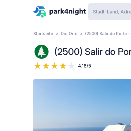
Startseite
Die Orte
(2500) Salir do Porto
(2500) Salir do P
4.16/5