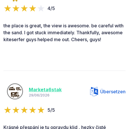
4/5
the place is great, the view is awesome. be careful with
the sand. I got stuck immediately. Thankfully, awesome
kiteserfer guys helped me out. Cheers, guys!
Marketa6stak
Übersetzen
29/06/2026
5/5
Krásné přespání je tu opravdu klid , hezky čisté