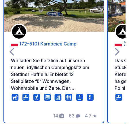
Zu Ihren Favoriten 
(72–510) Karnocice Camp
(7
Wir laden Sie herzlich auf unseren
Das Ca
neuen, idyllischen Campingplatz am
Stück 
Stettiner Haff ein. Er bietet 12
Kiefer
Stellplätze für Wohnwagen,
ha gele
Wohnmobile und Zelte. Der
Polnis
Campingplatz Palace liegt direkt am
Carav
Wasser und verfügt über einen privaten
„Miste
Strandzugang. Ein einzigartiger Ort für
einem 
alle, die Ruhe und Erholung suchen. Der
14
63
4.7
★
Campi
Fotos
Kommentare
Bewertung
Preis für 2 Personen beträgt 30 Euro
mit Wa