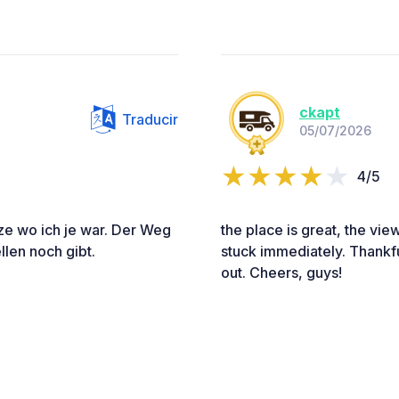
ckapt
Traducir
05/07/2026
4/5
tze wo ich je war. Der Weg
the place is great, the vie
llen noch gibt.
stuck immediately. Thankf
out. Cheers, guys!