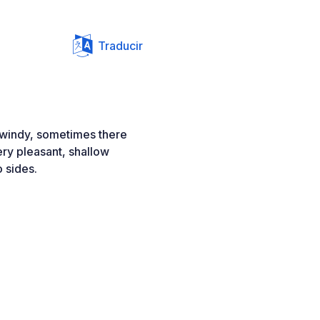
Traducir
s windy, sometimes there
ery pleasant, shallow
o sides.