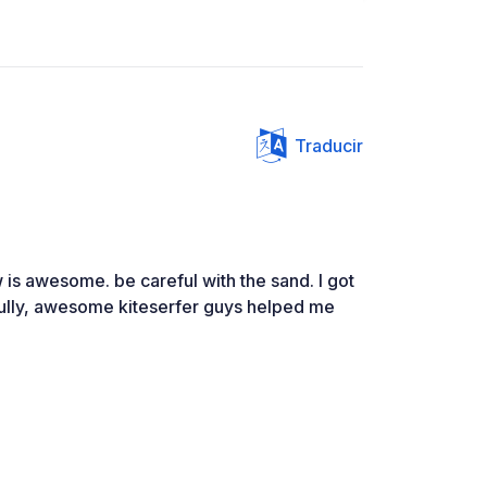
Traducir
w is awesome. be careful with the sand. I got
ully, awesome kiteserfer guys helped me