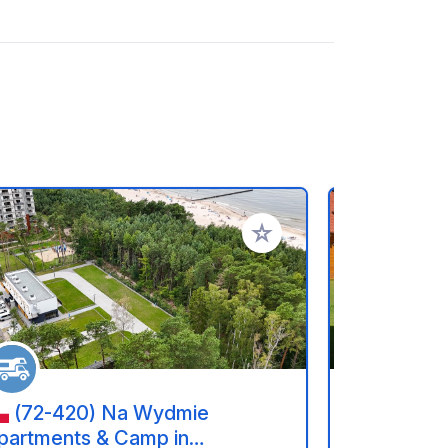
ritos
Añadir a tus favoritos
(72-420) Na Wydmie
(72-34
partments & Camp in
Campingpl