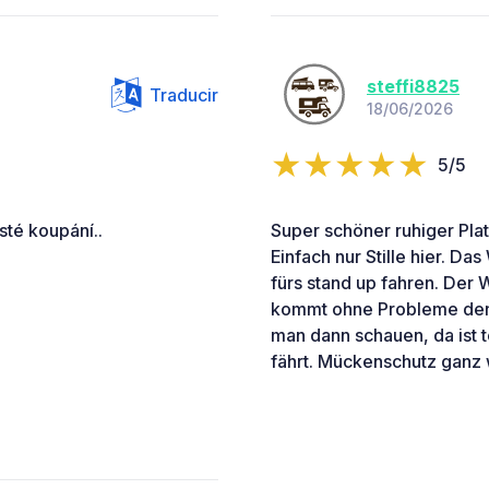
steffi8825
Traducir
18/06/2026
5/5
sté koupání..
Super schöner ruhiger Pla
Einfach nur Stille hier. Da
fürs stand up fahren. Der 
kommt ohne Probleme den 
man dann schauen, da ist t
fährt. Mückenschutz ganz 