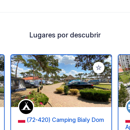
Lugares por descubrir
a tus favoritos
Añadir a tus favo
(72-420) Camping Bialy Dom
A