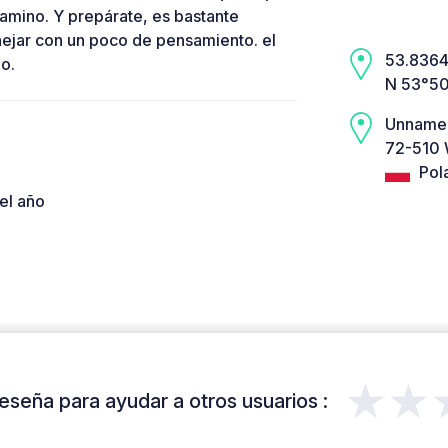
camino. Y prepárate, es bastante
ejar con un poco de pensamiento. el
53.8364,
zo.
N 53°50
Unname
72-510 
Pol
el año
★★
eseña para ayudar a otros usuarios :