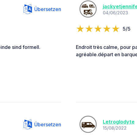
jackyetjennif
Übersetzen
04/06/2023
5/5
nde sind formell.
Endroit très calme, pour pa
agréable.départ en barque 
Letroglodyte
Übersetzen
15/08/2022