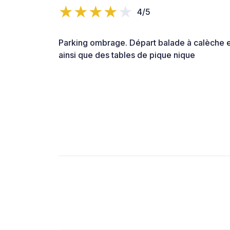
4/5
Parking ombrage. Départ balade à calèche e
ainsi que des tables de pique nique