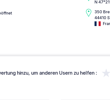
N 47°21
350 Bre
eöffnet
44410 S
Fra
ertung hinzu, um anderen Usern zu helfen :