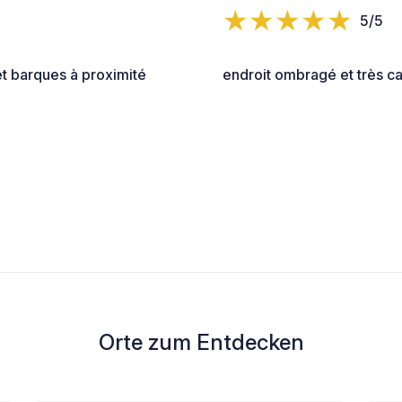
5/5
t barques à proximité
endroit ombragé et très c
Orte zum Entdecken