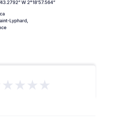
’43.2792” W 2°18’57.564”
ca
aint-Lyphard,
nce
★★★★★