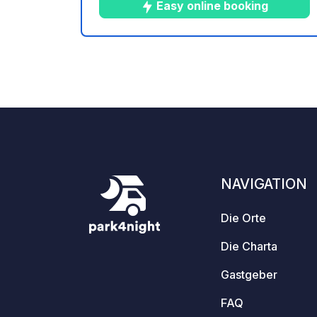
Kinderbecken sowie
Easy online booking
Spielmöglichkeiten im Freien – alles
eingebettet in ein 6 Hektar großes,
bewaldetes und blühendes Gelände.
8
36
4.7
★
Fotos
Kommentare
Bewer
NAVIGATION
Die Orte
Die Charta
Gastgeber
FAQ