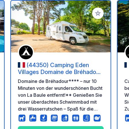
en Favoriten hinzufügen
Zu Ihren Favorit
(44350) Camping Eden
Villages Domaine de Bréhadour
- Guérande
Domaine de Bréhadour**** – nur 10
C
Minuten von der wunderschönen Bucht
b
von La Baule entfernt!** Genießen Sie
Wh
unser überdachtes Schwimmbad mit
Si
drei Wasserrutschen – Spaß für die
Z
ganze Familie garantiert. Und für ein
ei
ganz besonderes Erlebnis entdecken
90