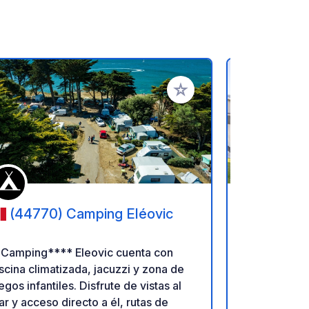
ritos
Añadir a tus favoritos
(44770) Camping Eléovic
(5637
Villages M
Sarzeau
l Camping**** Eleovic cuenta con
Manoir de K
scina climatizada, jacuzzi y zona de
en una histó
egos infantiles. Disfrute de vistas al
siglo XV a 7
r y acceso directo a él, rutas de
Este camping