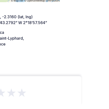
 -2.3160 (lat, lng)
’43.2792” W 2°18’57.564”
ca
aint-Lyphard,
nce
★★★