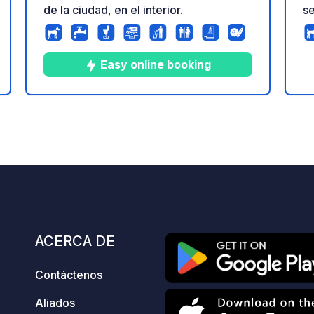
de la ciudad, en el interior.
se
ta
pu
se
Easy online booking
de
fa
se
7
29
3.6
★
Fotos
Comentarios
Calificación
ación
El
de
ACERCA DE
Contáctenos
Aliados