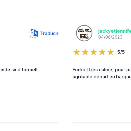
jackyetjennif
Traducir
04/06/2023
5/5
nde sind formell.
Endroit très calme, pour pa
agréable.départ en barque 