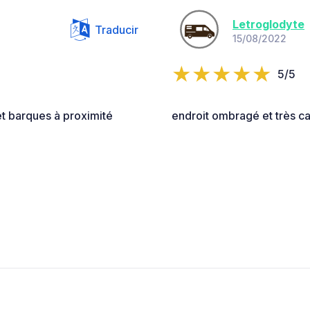
Letroglodyte
Traducir
15/08/2022
5/5
t barques à proximité
endroit ombragé et très c