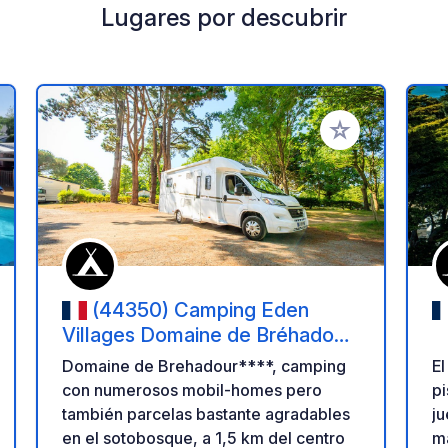
Lugares por descubrir
a tus favoritos
Añadir a tus favo
(44350) Camping Eden
Villages Domaine de Bréhadour
- Guérande
Domaine de Brehadour****, camping
E
con numerosos mobil-homes pero
pi
también parcelas bastante agradables
ju
en el sotobosque, a 1,5 km del centro
ma