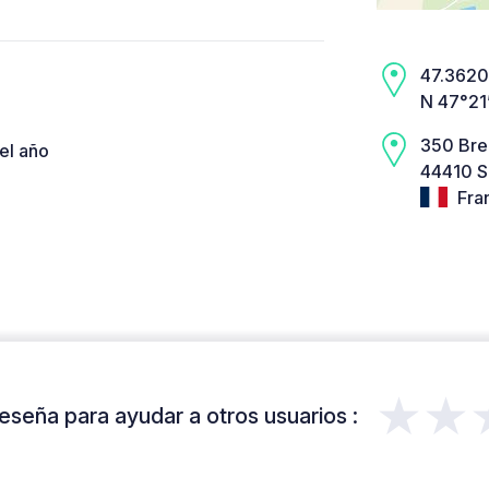
47.3620,
N 47°21
350 Bre
el año
44410 S
Fra
★★
eseña para ayudar a otros usuarios :