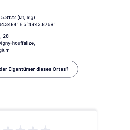
 5.8122 (lat, lng)
44.3484” E 5°48’43.8768”
, 28
igny-houffalize,
gium
 der Eigentümer dieses Ortes?