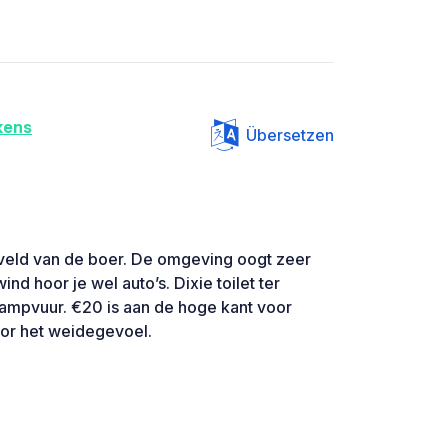
kens
Übersetzen
n veld van de boer. De omgeving oogt zeer
ind hoor je wel auto’s. Dixie toilet ter
kampvuur. €20 is aan de hoge kant voor
oor het weidegevoel.