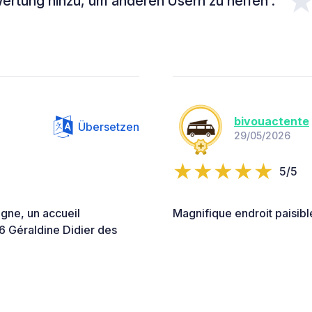
ertung hinzu, um anderen Usern zu helfen :
bivouactente
Übersetzen
29/05/2026
5/5
gne, un accueil
Magnifique endroit paisib
6 Géraldine Didier des